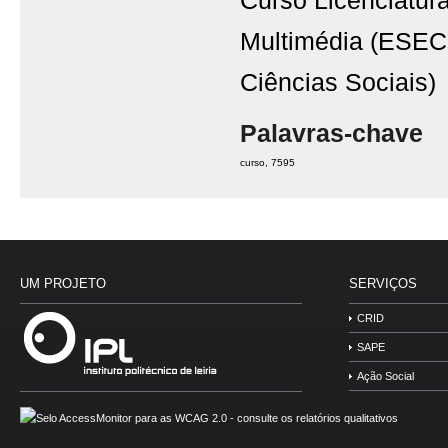
Curso Licenciatu
Multimédia (ESEC
Ciências Sociais)
Palavras-chave
curso
7595
UM PROJETO
SERVIÇOS
CRID
SAPE
Ação Social