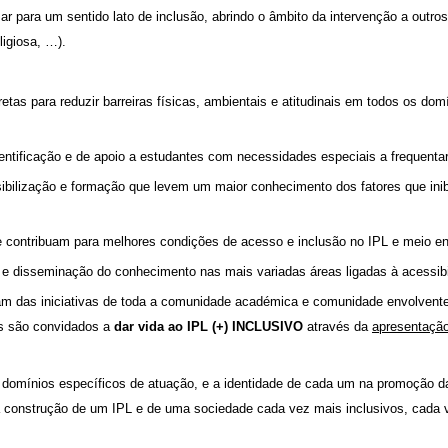
ar para um sentido lato de inclusão, abrindo o âmbito da intervenção a outros
ligiosa, …).
tas para reduzir barreiras físicas, ambientais e atitudinais em todos os dom
entificação e de apoio a estudantes com necessidades especiais a frequentar
ibilização e formação que levem um maior conhecimento dos fatores que in
e contribuam para melhores condições de acesso e inclusão no IPL e meio en
 e disseminação do conhecimento nas mais variadas áreas ligadas à acessibi
am das iniciativas de toda a comunidade académica e comunidade envolvente
os são convidados a
dar vida ao IPL (+) INCLUSIVO
através da
apresentaçã
 domínios específicos de atuação, e a identidade de cada um na promoção da
a construção de um IPL e de uma sociedade cada vez mais inclusivos, cada v