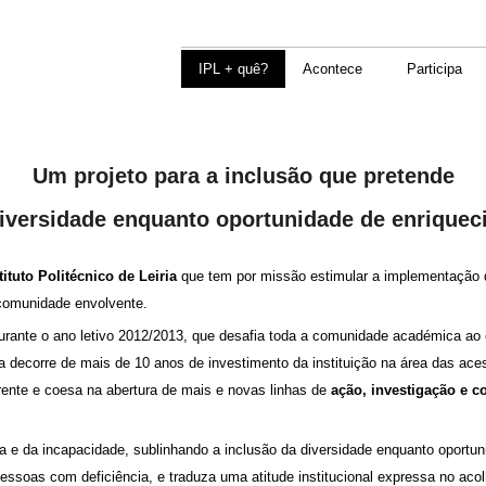
IPL + quê?
Acontece
Participa
Um projeto para a inclusão que pretende
iversidade enquanto oportunidade de enrique
tituto Politécnico de Leiria
que tem por missão estimular a implementação d
 comunidade envolvente.
durante o ano letivo 2012/2013, que desafia toda a comunidade académica ao
iva decorre de mais de 10 anos de investimento da instituição na área das ac
rente e coesa na abertura de mais e novas linhas de
ação, investigação e c
ncia e da incapacidade, sublinhando a inclusão da diversidade enquanto oport
 pessoas com deficiência, e traduza uma atitude institucional expressa no a