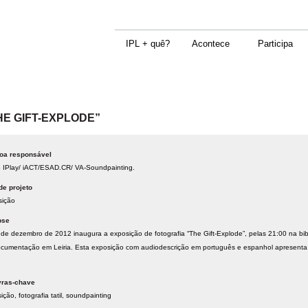
IPL + quê?
Acontece
Participa
E GIFT-EXPLODE”
oa responsável
 IPlay/ iACT/ESAD.CR/ VA-Soundpainting.
de projeto
sição
pse
 de dezembro de 2012 inaugura a exposição de fotografia “The Gift-Explode”, pelas 21:00 na bi
cumentação em Leiria. Esta exposição com audiodescrição em português e espanhol apresenta f
vras-chave
sição
fotografia tatil
soundpainting