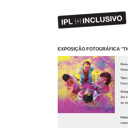
EXPOSIÇÃO FOTOGRÁFICA “TH
Pess
Rádio
Tipo 
Expo
Sino
Dia 3
de do
Pala
expo