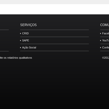
SERVIÇOS
COMU
CRID
Face
SAPE
YouT
Ação Social
Confe
©2012