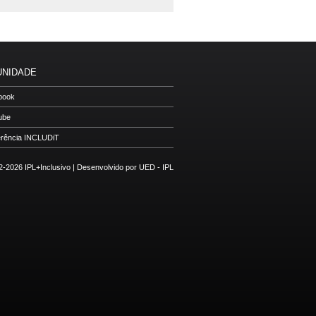
NIDADE
book
ube
rência INCLUDiT
-2026 IPL+Inclusivo |
Desenvolvido por UED - IPL