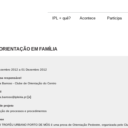
IPL + quê?
Acontece
Participa
ORIENTAÇÃO EM FAMÍLIA
ezembro 2012 a 01 Dezembro 2012
oa responsável
a Barroso - Clube de Orientação do Centro
l
a.barroso@ipleiria.pt
[+]
de projeto
ação de processos e procedimentos
pse
I TROFÉU URBANO PORTO DE MÓS é uma prova de Orientação Pedestre, organizada pelo Club