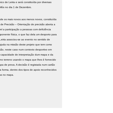
co de Leiria e será constituída por diversas
e Mós no dia 1 de Dezembro.
de os mais novos aos menos novos, constituída
o de Precisão – Orientação de precisão aberta a
el a participação a pessoas com deficiência
mponente física, o que faz dela um desporto para
 Leiria associou-se ao evento no sentido de
as ajuda na missão deste projeto que tem como
usão, neste caso num contexto desportivo em
 a capacidade de interpretação dum mapa e da
s no terreno usando o mapa que lhes é fornecido
pa de prova. A decisão é registada num cartão
a forma, dentro dos tipos de apoio reconhecidos
das no mapa.