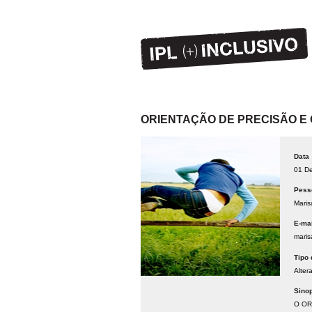
ORIENTAÇÃO DE PRECISÃO E 
Data
01 D
Pess
Maris
E-mai
maris
Tipo 
Alter
Sino
O OR