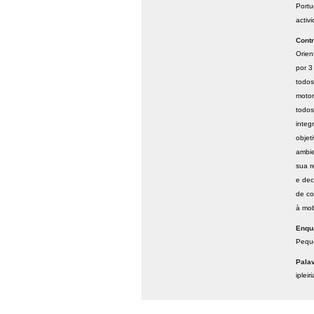
Portu
activ
Contr
Orien
por 3
todos
motor
todos
integ
objet
ambie
sua r
e dec
de co
à mob
Enqu
Peque
Pala
ipleiri