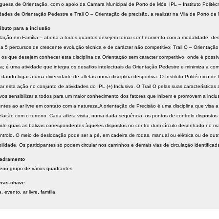
guesa de Orientação, com o apoio da Camara Municipal de Porto de Mós, IPL – Instituto Politécni
idades de Orientação Pedestre e Trail O – Orientação de precisão, a realizar na Vila de Porto d
ibuto para a inclusão
tação em Família – aberta a todos quantos desejem tomar conhecimento com a modalidade, des
 a 5 percursos de crescente evolução técnica e de carácter não competitivo; Trail O – Orientaçã
 os que desejem conhecer esta disciplina da Orientação sem caracter competitivo, onde é possív
a; é uma atividade que integra os desafios intelectuais da Orientação Pedestre e minimiza a co
 dando lugar a uma diversidade de atletas numa disciplina desportiva. O Instituto Politécnico de
rar esta ação no conjunto de atividades do IPL (+) Inclusivo. O Trail O pelas suas característic
ivos sensibilizar a todos para um maior conhecimento dos fatores que inibem e promovem a incl
ntes ao ar livre em contato com a natureza.A orientação de Precisão é uma disciplina que visa
elação com o terreno. Cada atleta visita, numa dada sequência, os pontos de controlo disposto
ide quais as balizas correspondentes àqueles dispostos no centro dum círculo desenhado no ma
ntrolo. O meio de deslocação pode ser a pé, em cadeira de rodas, manual ou elétrica ou de outr
ilidade. Os participantes só podem circular nos caminhos e demais vias de circulação identifica
adramento
no grupo de vários quadrantes
vras-chave
a
evento
ar livre
família