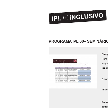
PROGRAMA IPL 60+ SEMINÁRI
Sino
Para 
longo
IPL6
A par
Infor
Pala
saúd