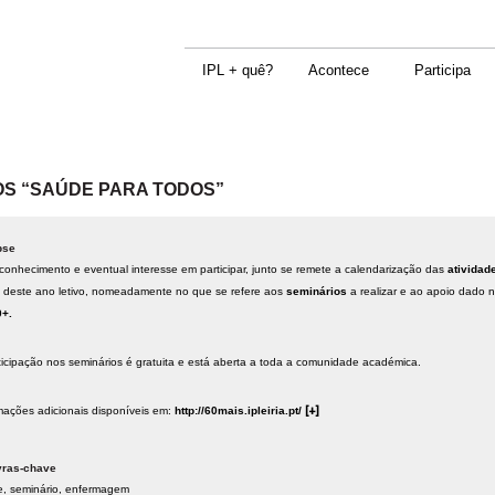
IPL + quê?
Acontece
Participa
OS “SAÚDE PARA TODOS”
pse
conhecimento e eventual interesse em participar, junto se remete a calendarização das
atividad
 deste ano letivo, nomeadamente no que se refere aos
seminários
a realizar e ao apoio dado 
0+.
ticipação nos seminários é gratuita e está aberta a toda a comunidade académica.
mações adicionais disponíveis em:
http://60mais.ipleiria.pt/
[+]
vras-chave
e
seminário
enfermagem