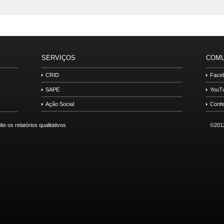
SERVIÇOS
COMU
CRID
Face
SAPE
YouT
Ação Social
Confe
©2012