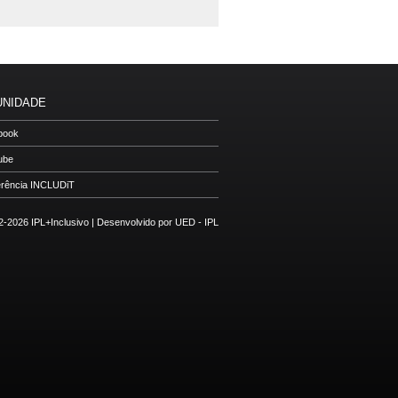
NIDADE
book
ube
rência INCLUDiT
-2026 IPL+Inclusivo |
Desenvolvido por UED - IPL