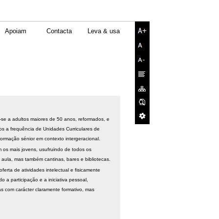
Apoiam
Contacta
Leva & usa
se a adultos maiores de 50 anos, reformados, e
tos a frequência de Unidades Curriculares de
ormação sénior em contexto intergeracional.
 os mais jovens, usufruindo de todos os
e aula, mas também cantinas, bares e bibliotecas.
rta de atividades intelectual e fisicamente
a participação e a iniciativa pessoal,
as com carácter claramente formativo, mas