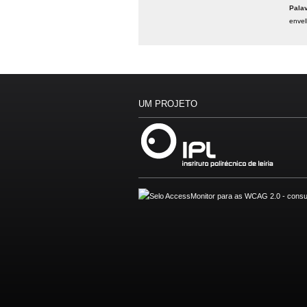
Pala
envel
UM PROJETO