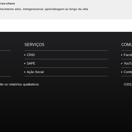
vras-chave
hecimento ativo
intergeracional
aprendizagem ao longo da vida
SERVIÇOS
COMU
CRID
Face
SAPE
YouT
Ação Social
Confe
©2012