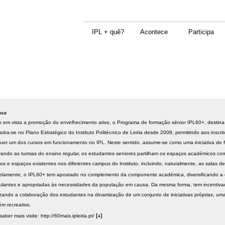
IPL + quê?
Acontece
Participa
pse
 em vista a promoção do envelhecimento ativo, o Programa de formação sénior IPL60+, destina-
dra-se no Plano Estratégico do Instituto Politécnico de Leiria desde 2008, permitindo aos inscri
uer um dos cursos em funcionamento no IPL. Neste sentido, assume-se como uma iniciativa de f
rando as turmas do ensino regular, os estudantes seniores partilham os espaços académicos com
ços e espaços existentes nos diferentes campus do Instituto, incluindo, naturalmente, as salas d
elamente, o IPL60+ tem apostado no complemento da componente académica, diversificando a ofe
ulantes e apropriadas às necessidades da população em causa. Da mesma forma, tem incentivado 
izando a colaboração dos estudantes na dinamização de um conjunto de iniciativas próprias, um
m recreativo.
saber mais visite:
http://60mais.ipleiria.pt/
[+]