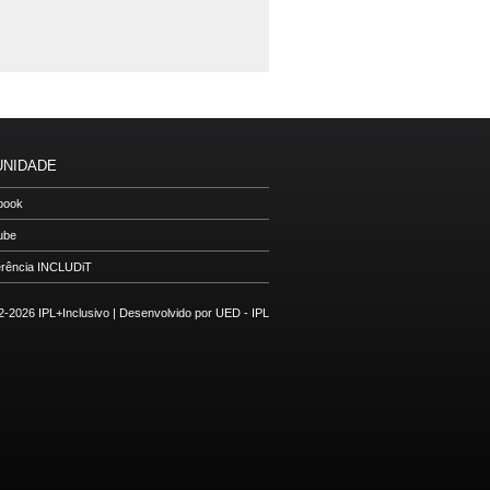
NIDADE
book
ube
rência INCLUDiT
-2026 IPL+Inclusivo |
Desenvolvido por UED - IPL