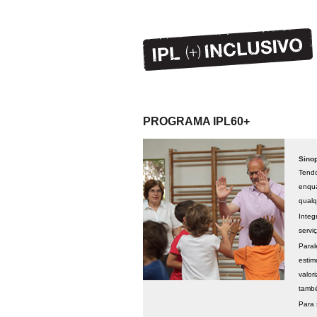
PROGRAMA IPL60+
Sino
Tendo
enqua
qualq
Integ
servi
Paral
estim
valor
també
Para 