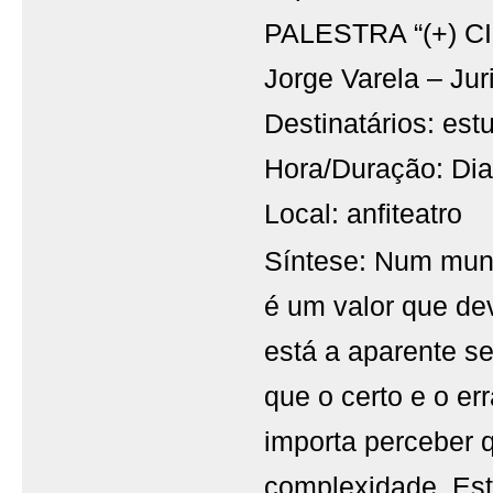
PALESTRA “(+) C
Jorge Varela – Juri
Destinatários: est
Hora/Duração: Dia
Local: anfiteatro
Síntese: Num mun
é um valor que de
está a aparente 
que o certo e o e
importa perceber q
complexidade. Es