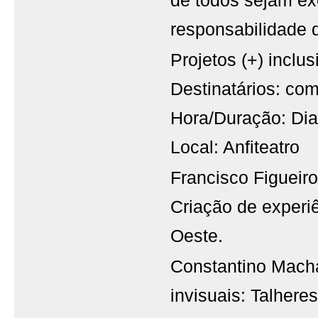
de todos sejam ex
responsabilidade 
Projetos (+) incl
Destinatários: c
Hora/Duração: Dia
Local: Anfiteatro
Francisco Figueir
Criação de experi
Oeste.
Constantino Macha
invisuais: Talher