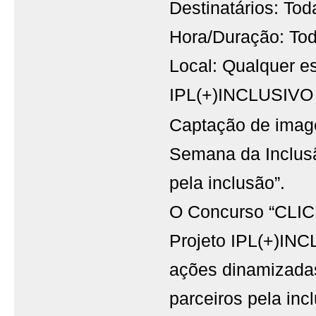
Destinatários: To
Hora/Duração: Tod
Local: Qualquer e
IPL(+)INCLUSIVO
Captação de image
Semana da Inclusã
pela inclusão”.
O Concurso “CLICK
Projeto IPL(+)INC
ações dinamizada
parceiros pela inc