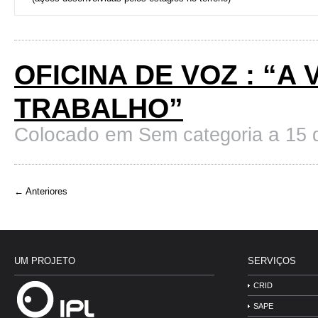
OFICINA DE VOZ : “A
TRABALHO”
Colocado em
a
Sem categoria
15 
←
Anteriores
UM PROJETO
SERVIÇOS
CRID
SAPE