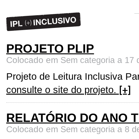
PROJETO PLIP
Colocado em
a
Sem categoria
17 
Projeto de Leitura Inclusiva Pa
consulte o site do projeto.
[+]
RELATÓRIO DO ANO T
Colocado em
a
Sem categoria
8 d