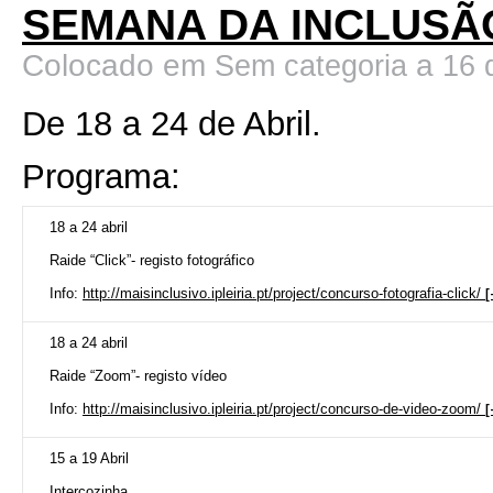
SEMANA DA INCLUSÃ
Colocado em
a
Sem categoria
16 
De 18 a 24 de Abril.
Programa:
18 a 24 abril
Raide “Click”- registo fotográfico
Info:
http://maisinclusivo.ipleiria.pt/project/concurso-fotografia-click/
[
18 a 24 abril
Raide “Zoom”- registo vídeo
Info:
http://maisinclusivo.ipleiria.pt/project/concurso-de-video-zoom/
[
15 a 19 Abril
Intercozinha